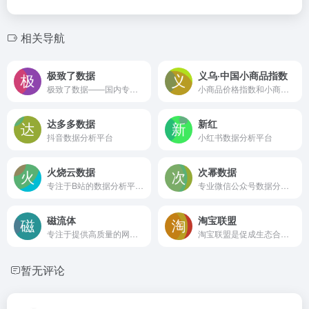
相关导航
极致了数据
义乌·中国小商品指数
极致了数据——国内专业的高性价比媒体数据洞察服务平台，提供微信公众号,抖音、小红书、微博、视频号、知乎、头条等全媒体平台的数据洞察、分析、监控，及数据定制服务。https://www.jzl.com
小商品价格指数和小商品市场景气指数
达多多数据
新红
抖音数据分析平台
小红书数据分析平台
火烧云数据
次幂数据
专注于B站的数据分析平台，收录B站优质UP主，
专业微信公众号数据分析平台
磁流体
淘宝联盟
专注于提供高质量的网络舆情监控服务
淘宝联盟是促成生态合作伙伴与广告主生意经营的平台，合作伙伴包含且不仅限于各类流量媒体、内容媒体、社交个人、网红达人、MCN机构、招商服务商、工具服务商、代理机构等。平台优势：零门槛，淘宝账户登录即可推广；零成本，专做商品推荐与分享不囤货不发货；零风险，分享推广轻松学会带来成交拿佣金。
暂无评论