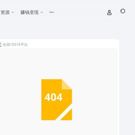
材资源
赚钱变现
全国12315平台