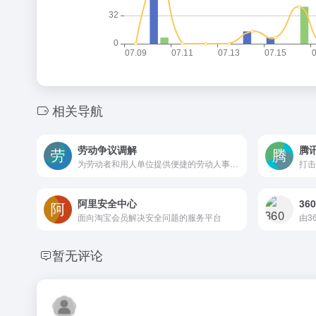
相关导航
劳动争议调解
腾
为劳动者和用人单位提供便捷的劳动人事争议调解服务
打击
阿里安全中心
3
面向淘宝会员解决安全问题的服务平台
由3
暂无评论