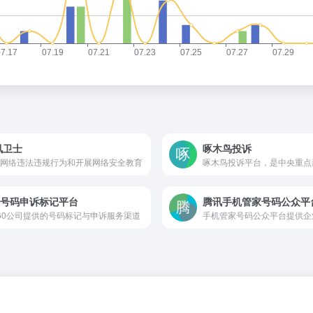
讯卫士
啄木鸟投诉
网络违法违规行为和开展网络安全教育
60号码申诉标记平台
腾讯手机管家号码公众平
60公司提供的号码标记与申诉服务渠道