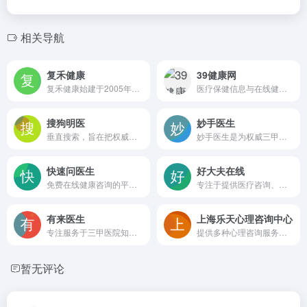
相关导航
复禾健康
39健康网
复禾健康始建于2005年，是一家提供医疗健康优质内容和线下线上诊疗服务的网站。与全国知名三甲医院及医生保持长期合作，围绕医生打造个人 IP ，提升医生个人影响力，并将医生经验形成科普内容，为医患提供方便快捷的链接服务。
医疗保健信息与在线健康服务平台
搜狗明医
妙手医生
垂直搜索，旨在把权威、真实有效的医疗信息提供给用户
妙手医生是为权威三甲医院专家全力打造的一档医疗健康科普品牌，包括视频科普、语音科普、视频问医生等服务
快速问医生
好大夫在线
免费在线健康咨询的平台，用户可以向各科室的专业医生提问，获取及时的健康建议。
专注于提供医疗咨询、预约就诊、疾病管理和科普知识等服务，旨在为患者提供一站式解决看病需求的解决方案
有来医生
上海乐天心理咨询中心
专注服务于三甲医院知名专家,生产权威医疗IP。依托强大的内容生产工具“有来号”助医实现知识沉淀及分享,让人人都能享有健康的科普知识！
提供多种心理咨询服务，包括面对面咨询、远程视频咨询、音频咨询等
暂无评论