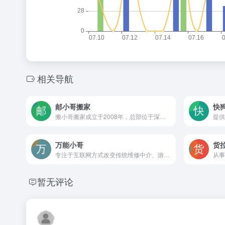
相关导航
邮小哥搬家
快
搬小哥搬家成立于2008年，总部位于深圳，是广州搬小哥科技有限公司旗下全国知名连锁搬家服务品牌。十几年来，经过搬小哥搬家全体员工的共同努力，现已发展成为拥有各类车辆数百余辆，已在深圳，广州，北京，南京，成都，武汉，西安，杭州，苏州，合肥，石家庄，南宁，长沙，贵阳，昆明，苏州，临沂等地设立多家品牌分公司及分部，专业从事搬家搬运、物流运输、仓储配送、到家服务、拆装空调、家电清洗等多种服务的大型企业集团公司。
万能小哥
货
专注于互联网方式改变传统维修中介、游击队模式
暂无评论