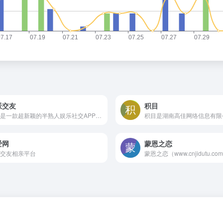
派交友
积目
派派是一款超新颖的半熟人娱乐社交APP，让亲朋间的关系更有趣。
爱网
蒙恩之恋
交友相亲平台