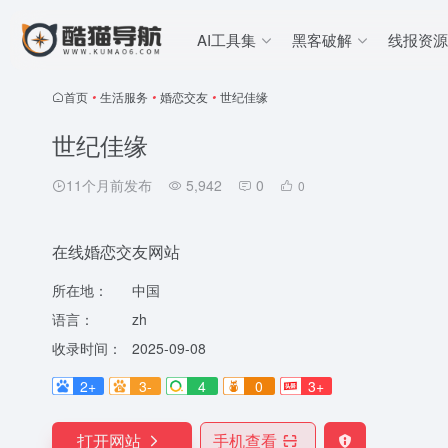
AI工具集
黑客破解
线报资源
首页
•
生活服务
•
婚恋交友
•
世纪佳缘
世纪佳缘
11个月前发布
5,942
0
0
在线婚恋交友网站
所在地：
中国
语言：
zh
收录时间：
2025-09-08
2+
3-
4
0
3+
打开网站
手机查看