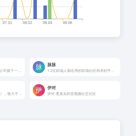
脉脉
积目是湖南高佳网络信息有限公司旗下一款社交APP
1.2亿职场人都在用的职场社区和求职平台，基于“实名/职业认证”和“人脉网络引擎”帮助职场人拓展人脉、交流合作、求职招聘，收获更多机遇。
伊对
蒙恩之恋（www.cnjidutu.com），致力于国内基督徒婚恋交友相亲,基督教交友,中国基督教交友,主内交友,基督徒婚恋网络交友平台
伊对-更真实的音视频社交社区