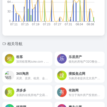
相关导航
租客
乐居房产
深圳租客网zuke.com，免费为租客提供真实房源租赁信息平台，
领先的房地产O2O整合服务平台，服务于新房、二手房和家居三大领域，为房地产全业态提供先进的O2O营销服务体系。
365淘房
搜狐焦点网
买房、卖房、租房、金融等综合服务平台。
为购房者提供北京房产信息、家居装修资讯，北京房产楼盘详情、买房流程、业主论坛、家居装修等全面内容信息
房多多
有路网
全面的在线房地产交易平台
专注于海外房产投资的互联网平台
链家网
魔方公寓