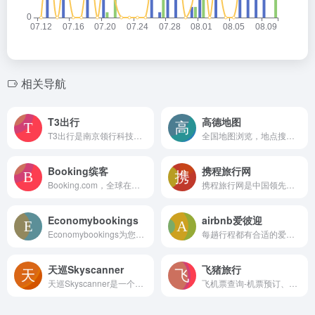
相关导航
T3出行
高德地图
T3出行是南京领行科技股份有限公司打造的智慧出行生态平台，由中国第一汽车集团有限公司、东风汽车集团有限公司、重庆长安汽车股份有限公司发起，联合腾讯、阿里巴巴等互联网企业共同投资打造。公公司以“成为最值得信赖的出行服务企业”为品牌愿景，“科技引领 愉悦出行”为使命，倡导“可信，更自由”的出行理念，致力为用户提供“可信、安全、品质”出行服务，让用户感受更加自由的出行体验。
全国地图浏览，地点搜索，公交驾车查询服务
Booking缤客
携程旅行网
Booking.com，全球在线旅游预订平台，提供遍布全球120,000个目的地的住宿预订服务
携程旅行网是中国领先的在线旅行服务公司，向超过9000万会员提供酒店预订、酒店点评及特价酒店查询、机票预订、飞机票查询、时刻表、票价查询、航班查询、度假预订、商旅管理、为您的出行提供全方位旅行服务。
Economybookings
airbnb爱彼迎
Economybookings为您提供安全,可靠,方便的海外租车服务,全球400万用户信赖,预订无限制
每趟行程都有合适的爱彼迎房源 → 700 万个度假屋 → 200 万个「房客推荐」房源 → 遍布全球逾 220 个国家和地区
天巡Skyscanner
飞猪旅行
天巡Skyscanner是一个旅游票价聚合网站，比较各大航空公司和旅行社的特价机票，搜罗前往心仪目的地的超值优惠，在线预订
飞机票查询-机票预订、酒店预订查询、客栈民宿、旅游度假、门票签证【飞猪旅行】