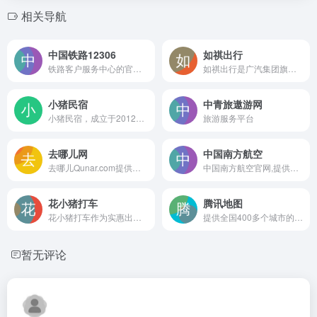
相关导航
中国铁路12306
如祺出行
铁路客户服务中心的官方网站
如祺出行是广汽集团旗下智慧出行平台，坚持合规运营，聚焦品质服务，打造立体化出行生态，构建全开放自动驾驶运营科技体系，推动自动驾驶商业化落地。
小猪民宿
中青旅遨游网
小猪民宿，成立于2012年，是专业的房屋共享经济平台，提供特色住宿服务。平台致力于利用房屋闲置资源，建立一个诚信、安全的在线沟通和交易平台，通过保洁和智能家居等服务，创建一个绿色住宿生态系统。
旅游服务平台
去哪儿网
中国南方航空
去哪儿Qunar.com提供机票,飞机票,特价机票,打折机票的查询预订；99元春秋航空特惠折扣机票，百元南航、海航惊喜特价机票任您挑选,国航、深航1折特价机票和折扣机票一网打尽，更多打折机票尽在Qunar.com。实时提供上百家旅游预订网站机票报价和航空公司直销机票价格，为您找到最实惠的飞机票信息,是你查询特价机票和机票预订的最佳途径。
中国南方航空官网,提供国内国际机票预订,飞机票查询,航班查询,特价打折机票预订,明珠会员服务等.南航特价优惠机票2折起,南航官网预订机票最高直减15%,南航全国销售服务热线95539.
花小猪打车
腾讯地图
花小猪打车作为实惠出行新品牌，为让更多乘客享受花小猪打车优惠，现在下载花小猪打车APP，即可享受花小猪打车优惠出行福利，花小猪为乘客提供更实惠、安全、便捷的出行服务！
提供全国400多个城市的地图浏览、地址查询、兴趣点搜索、公交换乘、驾车导航、公交线路及站点查询等多项服务
暂无评论