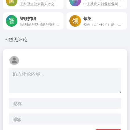
国家卫生健康委人才交流服务中心
中国残疾人就业创业网络服务平台（www.cdpee.org.cn）是由中国残疾人联合会主办的综合性服务平台，旨在为残疾人提供就业、创业、职业培训等多方面的信息和支持，帮助残疾人实现更高质量的就业和创业目标。
智联招聘
领英
智联招聘求职招聘网站,为求职者提供2025年真实准确的全国求职招聘信息,海量的高薪职位招聘信息供求职者选择,找工作就上智联招聘！
领英（LinkedIn）是一个全球领先的职场社交平台
暂无评论