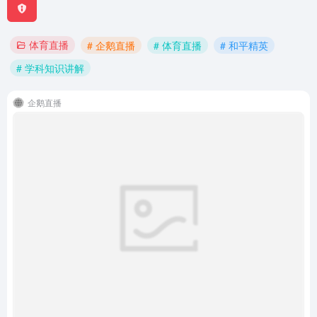
体育直播
# 企鹅直播
# 体育直播
# 和平精英
# 学科知识讲解
企鹅直播