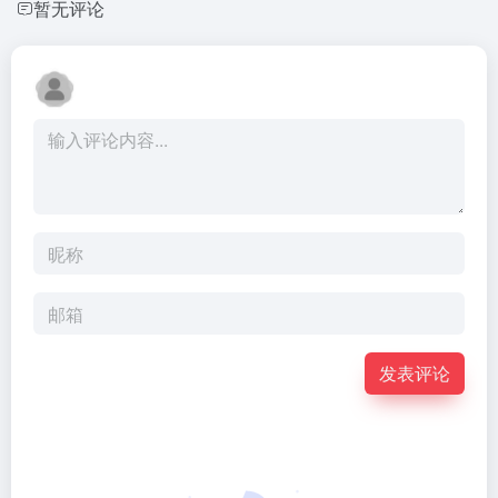
暂无评论
发表评论