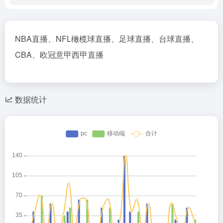
NBA直播、NFL橄榄球直播、足球直播、台球直播、
CBA、欧冠意甲西甲直播
数据统计