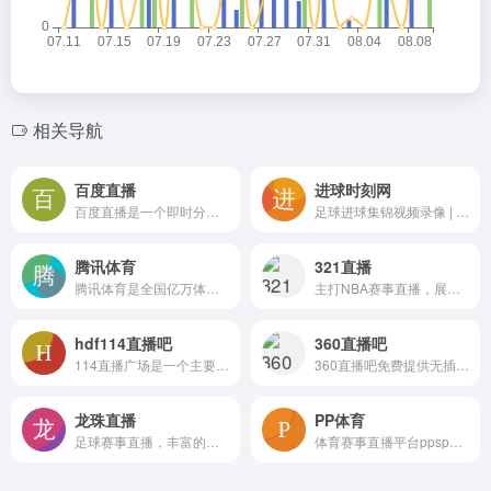
相关导航
百度直播
进球时刻网
百度直播是一个即时分享新知、经验、见识，陪伴用户收获与成长的直播平台。目前用户可通过百度百家号开播，百家号是全球最大中文搜索引擎百度为内容创作者提供的内容发布、内容变现和粉丝管理平台。通过百家号开直播功能和第三方推拉流方式，用户可以在百度平台实时分享新知，与世界进行直接对话。百度直播致力于打造成最有价值的泛知识直播平台，帮助用户探索世界，分享乐趣并有所收获。与此同时，百度坚持将直播作为移动生态的基础设施能力，提升获取信息与知识的体验，进一步丰富与完善移动内容生态，继续成为人们获取信息与知识的第一入口。
足球进球集锦视频录像 | 国家队、俱乐部、球员生涯进球合集8jijin.com
腾讯体育
321直播
腾讯体育是全国亿万体育迷喜爱的社区平台，我们提供顶级赛事直播和丰富高燃的精彩视频，还有专业实时的赛场数据、及时权威的热点资讯、懂球有梗的聊球社区。等你一起为热爱加冕！
主打NBA赛事直播，展示多场NBA比赛的直播链接，提供不同主播的解说版本
hdf114直播吧
360直播吧
114直播广场是一个主要提供足球直播,nba直播及各种综合体育的赛事直播网站，我们第一时间更新比赛的直播信号，赛后的录像集锦，热门的体育资讯，我们最大的特色是高清官方解说，给你不一样的hdf114直播吧。
360直播吧免费提供无插件的篮球NBA直播,以及足球直播在线观看免费录像回放!让您无需亲临现场也能高清低调看jrs直播、足球直播、篮球直播!看体育直播就上360直播网站!
龙珠直播
PP体育
足球赛事直播，丰富的游戏，运动，美食视频直播互动平台 longzhu.com
体育赛事直播平台ppsport.com