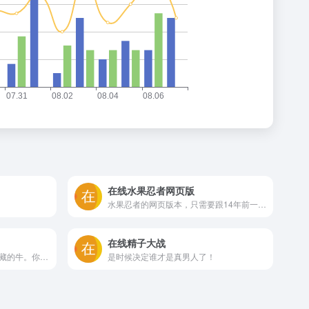
在线水果忍者网页版
水果忍者的网页版本，只需要跟14年前一样，划动你的鼠标 切水果，同时避开炸弹，左下角有fps显示 手感丝滑不卡顿。
在线精子大战
移动你的鼠标直到你找到了隐藏的牛。你鼠标离得越近，它叫的越响。
是时候决定谁才是真男人了！