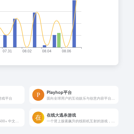
Playhop平台
游戏平台
面向全球用户的互动娱乐与创意内容平台，致力于通过技术创新与全球化运营，打造“人人皆可参与”的沉浸式娱乐体验
在线大逃杀游戏
在电脑和手机浏览器里畅玩 2500+ 中文老游戏老游戏在线玩，支持触屏、键盘、存档！包括 FC, SFC, N64, GB, GBC, GBA, NDS 等多种游戏机平台。zaixianwan.app
一个肾上腺素飙升的线联机互射的游戏，有多种游戏模式：混战，组队战，夺旗，僵尸战！