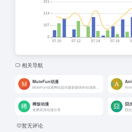
相关导航
MuteFun动漫
An
MuteFun动漫网站提供最新最快的动漫新番资讯和在线播放，享受动漫的乐趣。
稀饭动漫
囧
免费高清动漫分享
暂无评论