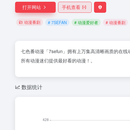
打开网站
手机查看
动漫番剧
# 7SEFAN
# 动漫爱好者
# 动漫番剧
七色番动漫「7sefun」拥有上万集高清晰画质的
所有动漫迷们提供最好看的动漫！。
数据统计