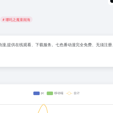
# 哪吒之魔童闹海
在线动漫,提供在线观看、下载服务。七色番动漫完全免费、无须注