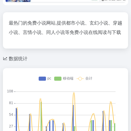
最热门的免费小说网站,提供都市小说、玄幻小说、穿越
小说、言情小说、同人小说等免费小说在线阅读与下载
数据统计