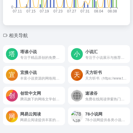
相关导航
塔读小说
小说汇
专注于精品原创的免费小说阅读网站，提供原创小说完全无广告在线阅读服务
专注于小说展示与推荐的网络平台，致力于为读者提供丰富多样的小说资源，涵盖了多种热门题材，满足不同读者的阅读喜好
宜搜小说
天方听书
丰富小说资源的网络阅读平台，涵盖多种题材，以满足不同读者的阅读喜好
天方听书（https://www.tingbook.com/）是集有声书播讲、原创小说发布、知识付费内容于一体的综合性音频阅读平台
创世中文网
速读谷
腾讯旗下的网络文学创作与阅读平台
免费在线阅读弹窗热门小说
网易云阅读
78小说网
网易云阅读提供丰富的原创小说、畅销好书、热门新闻和文章免费在线阅读和下载。包括文学、传记、艺术、经济管理，官场小说、都市小说、言情小说，热血漫画，旅游、电影杂志等。手机上支持Android、iPhone、iPad、Android Pad、Windows Phone、Windows8等多平台免费下载！
78小说网提供各类小说阅读，包括玄幻小说、网游小说、武侠小说、言情小说等上万本免费小说阅读,并提供免费TXT小说下载、全文字小说下载、手机小说下载等多种格式的电子书下载！