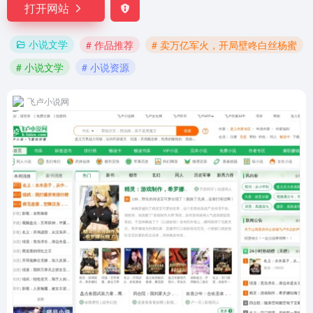
打开网站
小说文学
# 作品推荐
# 卖万亿军火，开局壁咚白丝杨蜜
# 小说文学
# 小说资源
飞卢小说网