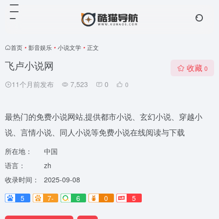
首页
•
影音娱乐
•
小说文学
•
正文
飞卢小说网
收藏
0
11个月前发布
7,523
0
0
最热门的免费小说网站,提供都市小说、玄幻小说、穿越小
说、言情小说、同人小说等免费小说在线阅读与下载
所在地：
中国
语言：
zh
收录时间：
2025-09-08
5
7-
6
0
5