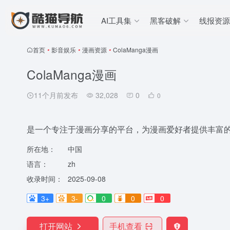
AI工具集
黑客破解
线报资源
首页
•
影音娱乐
•
漫画资源
•
ColaManga漫画
ColaManga漫画
11个月前发布
32,028
0
0
是一个专注于漫画分享的平台，为漫画爱好者提供丰富
所在地：
中国
语言：
zh
收录时间：
2025-09-08
3+
3-
0
0
0
打开网站
手机查看