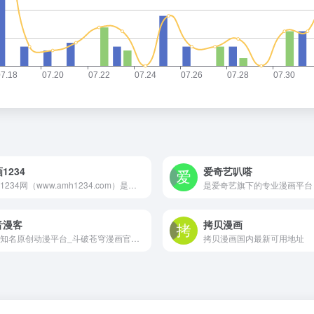
1234
爱奇艺叭嗒
漫画1234网（www.amh1234.com）是一个在线漫画网站,快看漫画专人24小时不间断更新最新漫画,倾国妖宠漫画，扶摇皇后漫画，兽王的专宠漫画，三生三世十里桃花漫画在线看漫画就到漫画1234网!
音漫客
拷贝漫画
国内知名原创动漫平台_斗破苍穹漫画官网_知音漫客网
拷贝漫画国内最新可用地址