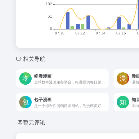
相关导航
咚漫漫画
漫画
全球数字漫画服务平台，咚漫提供每日更新超过200个高清正版免费漫画，立志于为用户提供独家优质原创漫画，成为更适合二次元用户的漫画内容平台。
包子漫画
知
是一个综合性漫画阅读网站，为漫画爱好者提供丰富的漫画资源，涵盖多种题材和风格，能满足不同读者的阅读需求
暂无评论