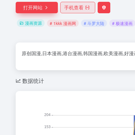
打开网站
手机查看
漫画资源
# 1kkk 漫画网
# 斗罗大陆
# 极速漫画
原创国漫,日本漫画,港台漫画,韩国漫画,欧美漫画,
数据统计