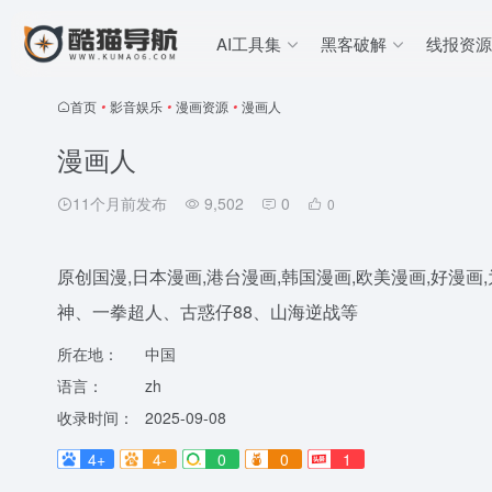
AI工具集
黑客破解
线报资源
首页
•
影音娱乐
•
漫画资源
•
漫画人
漫画人
11个月前发布
9,502
0
0
原创国漫,日本漫画,港台漫画,韩国漫画,欧美漫画,好漫
神、一拳超人、古惑仔88、山海逆战等
所在地：
中国
语言：
zh
收录时间：
2025-09-08
4+
4-
0
0
1