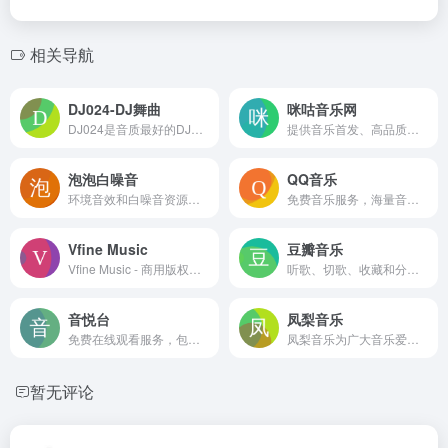
相关导航
DJ024-DJ舞曲
咪咕音乐网
DJ024是音质最好的DJ免费下载网站、DJ舞曲下载,我们网站有最专业DJ大师和DJ舞曲制作团队精心混音打造的DJ串烧和DJ舞曲、每天更新最潮最嗨的DJ音乐,DJ舞曲,DJ串烧,酒吧夜店舞曲,下载DJ就到www.dj024.com
提供音乐首发、高品质音乐试听、彩铃订购、歌曲下载、铃音管理、音乐电台、音乐视频等一站式音乐互动体验，好音乐尽在music.migu.cn
泡泡白噪音
QQ音乐
环境音效和白噪音资源的网站
免费音乐服务，海量音乐在线试听、最流行音乐在线首发、歌词翻译、手机铃声下载、高品质音乐试听、正版音乐下载、免费空间背景音乐设置、MV观看等，是互联网音乐播放和下载的首选
Vfine Music
豆瓣音乐
Vfine Music - 商用版权音乐平台
听歌、切歌、收藏和分享，用户可以通过滑动和点击两种操作进行交互
音悦台
凤梨音乐
免费在线观看服务，包括音乐MV、现场版、舞蹈版、演唱会等各类音乐视频素材。
凤梨音乐为广大音乐爱好者提供高音质无损音乐资源的一个音乐分享平台
暂无评论