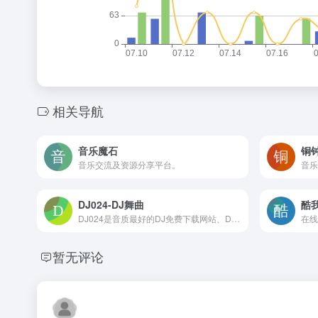
相关导航
音乐魔石
铜
音乐交流及资源分享平台。
DJ024-DJ舞曲
酷
DJ024是音质最好的DJ免费下载网站、DJ舞曲下载,我们网站有最专业DJ大师和DJ舞曲制作团队精心混音打造的DJ串烧和DJ舞曲、每天更新最潮最嗨的DJ音乐,DJ舞曲,DJ串烧,酒吧夜店舞曲,下载DJ就到www.dj024.com
在线
暂无评论