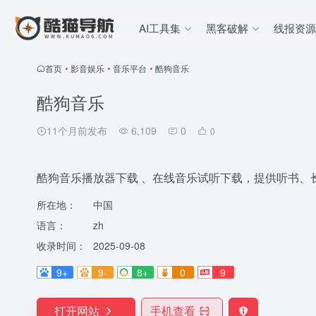
AI工具集
黑客破解
线报资源
首页
•
影音娱乐
•
音乐平台
•
酷狗音乐
酷狗音乐
11个月前发布
6,109
0
0
酷狗音乐播放器下载 、在线音乐试听下载，提供听书、
所在地：
中国
语言：
zh
收录时间：
2025-09-08
9+
9-
8+
0
9
打开网站
手机查看