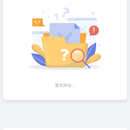
暂无评论...