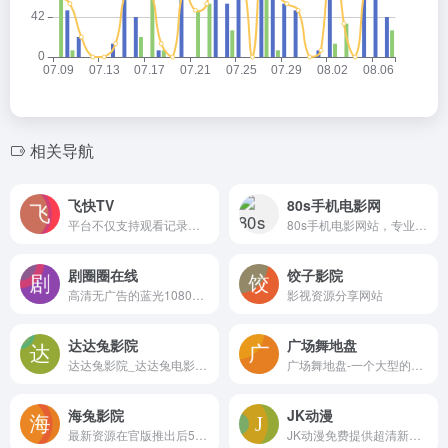
相关导航
飞快TV
80s手机电影网
平台不仅支持观看记录和个性化片单功能，还提供热播推荐和今日更新信息，确保用户不错过任何精彩内容。
80s手机电影网站，专业提供在线播放,MP4格式高清下载,电影,电视剧,动漫,采用迅雷磁力链方式下载，免费下载手机电影就上80s电影天堂
剧圈圈在线
饺子影院
高清无广告的蓝光1080P画质，让您享受极致的观影体验。流畅秒播不卡顿，无需等待，随时随地开始您的影视之旅。在剧圈圈，您可以尽情沉浸在电影和剧集的世界里，感受不一样的视听盛宴。
影视资源分享网站
达达兔影院
广场舞地盘
达达兔影院_达达兔电影在线观看_达达兔影视网
广场舞地盘-一个大型的广场舞视频大全交流资源下载网站，收录最新最全的广场舞教学视频，最新视频第一时间发布，并提供免费的视频、MP3舞曲下载，设有各大知名舞队和热门舞曲视频专辑，寻找视频更方便简单。
海兔影院
JK动漫
最新资源在官版推出后5～30分钟内同步更新，提供十大视频源线路，确保用户极速播放。独特的设计和强大的搜索功能，让您轻松找到想看的影片，支持投屏到电视，享受沉浸式观影体验。
JK动漫免费提供超清新旧番剧和动漫剧场资源的在线播放服务，资源丰富更新及时，追番必备，无需注册下载即可在线观看！