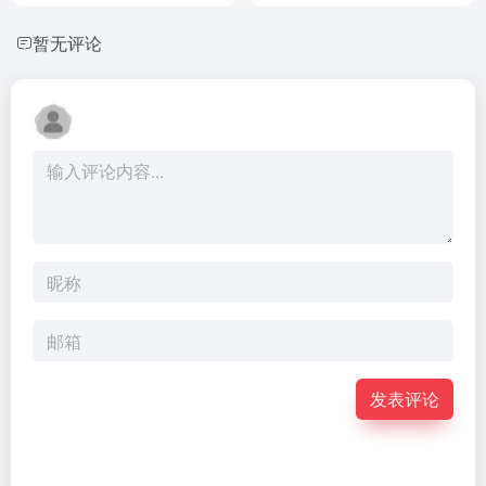
暂无评论
发表评论