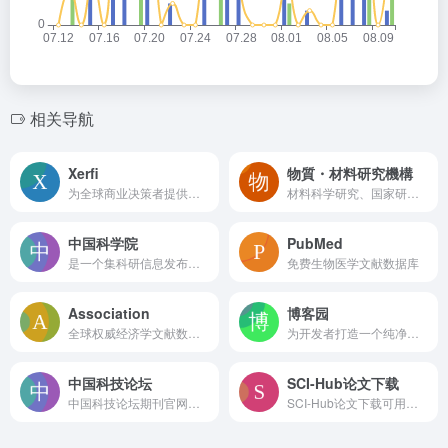
相关导航
Xerfi
物質・材料研究機構
为全球商业决策者提供实时市场动态三维坐标定位系统
材料科学研究、国家研发机构、日本NIMS
中国科学院
PubMed
是一个集科研信息发布、学术交流、科普教育于一体的综合性平台
免费生物医学文献数据库
Association
博客园
全球权威经济学文献数据库，专注学术严谨性，视觉风格简洁专业，理念为”推动经济学研究与教育发展
为开发者打造一个纯净的技术交流社区
中国科技论坛
SCI-Hub论文下载
中国科技论坛期刊官网入口
SCI-Hub论文下载可用网址链接