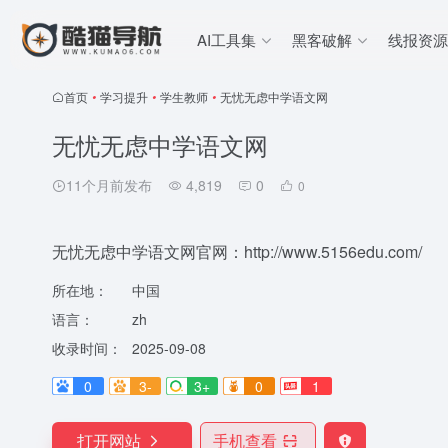
AI工具集
黑客破解
线报资源
首页
•
学习提升
•
学生教师
•
无忧无虑中学语文网
无忧无虑中学语文网
11个月前发布
4,819
0
0
无忧无虑中学语文网官网：http://www.5156edu.com/
所在地：
中国
语言：
zh
收录时间：
2025-09-08
0
3-
3+
0
1
打开网站
手机查看