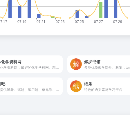
学化学资料网
鲸罗书馆
中学化学资料网，最好的化学学科网。精编各地精华高中化学、初中化学资料。精编系列备课资料,章末复习与测试,专题总结与训练,阶段考,模拟考,高考,竞赛,会考以及化学试题、化学课件、化学教案等高中化学及初中化学资料。
目吧
纸条
免费提供试卷、试题、练习题、单元卷、月考卷、期末期中等试卷相关资源下载服务。
特色的语文素材学习平台