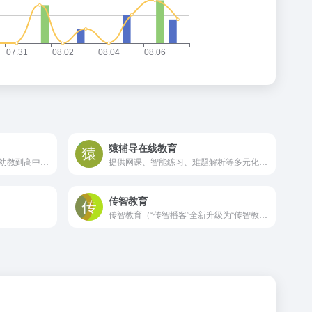
猿辅导在线教育
各类优质教学课件、教案，从幼教到高中主课、音体美，文档涵盖全方面，内容仅供教师参考借鉴，有问题随时反馈！
提供网课、智能练习、难题解析等多元化的智能教育服务，帮助学生系统性、高效率的完成学习闭环
传智教育
传智教育（“传智播客”全新升级为“传智教育”）专注IT培训，开设多种IT培训课程，提供java培训、鸿蒙培训、前端开发培训、鸿蒙开发培训、嵌入式培训、嵌入式开发培训、大数据培训、人工智能培训、python培训、web前端培训、软件测试培训、ui设计培训、移动开发培训、新媒体运营培训、产品经理培训等IT培训服务，是好口碑的IT培训机构。