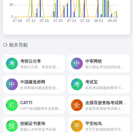
相关导航
考研云分享
中审网校
考研云分享，享你所需，搜你所想，免费分享考研资料及笔记。
审计财会考试培训知名品牌中审网校是审计网.中国旗下网络教育机构，专业提供国际注册内部审计师(CIA)、审计职称(含初级审计师、中级审计师、高级审计师)、反舞弊师CAP、IT审计师CISA、内控师CICS、反洗钱CAMS、法务会计师FCPA、数字化会计师GDA、全球财务领导力与风险评估师GFLRA等考试的培训服务以及后续教育等。
中国建造师网
考试宝
住房和城乡建设部执业资格注册中心主办的网站
在线考试刷题组卷学习平台
CATTI
全国导游资格考试网上报名系统
CATTI全国翻译专业资格(水平)考试网
全国导游资格考试网上报名系统
技能证书查询
平安知鸟
技能人才评价证书全国联网查询
专注于职场技能提升与职业发展的综合性平台，以丰富多元的内容与实用功能，为职场人士、求职者打造进阶之路的优质资源库