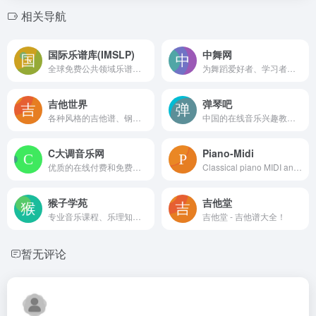
相关导航
国际乐谱库(IMSLP)
中舞网
全球免费公共领域乐谱资源宝库
为舞蹈爱好者、学习者和从业者提供全方位的服务与支持
吉他世界
弹琴吧
各种风格的吉他谱、钢琴谱、简谱，精品吉他教程、吉他谱单曲速成视频教程
中国的在线音乐兴趣教育社区，
C大调音乐网
Piano-Midi
优质的在线付费和免费音乐课程，设有吉他、乐理、尤克里里、钢琴、流行唱法、音乐制作等多个品类的入门和进阶教学视频和干货专栏，
Classical piano MIDI and MP3 sequences by Bach, Beethoven, Brahms, Chopin, Debussy, Grieg, Haydn, Liszt, Mozart, Mussorgsky, Schubert, Schumann, Tchaikowsky and others for free download
猴子学苑
吉他堂
专业音乐课程、乐理知识及编曲软件工具教程在线学习
吉他堂 - 吉他谱大全！
暂无评论