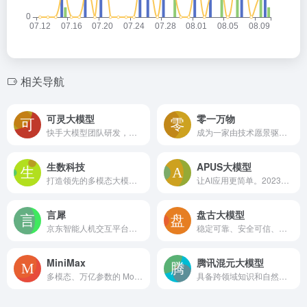
相关导航
可灵大模型
零一万物
快手大模型团队研发，具备强大的视频生成能力，旨在帮助用户轻松高效地进行艺术视频创作
成为一家由技术愿景驱动的创新企业，推动以大语言模型为核心的AI 2.0革命
生数科技
APUS大模型
打造领先的多模态大模型，融合文本、图像、视频、3D等信息，探索生成式AI在艺术设计、游戏制作和影视后期等场景的应用。
让AI应用更简单。2023年4月发布的APUS大模型，具备对文本、图像、音频、视频的理解和生成能力。
言犀
盘古大模型
京东智能人机交互平台，懂业务更懂你
稳定可靠、安全可信、可持续发展的云服务
MiniMax
腾讯混元大模型
多模态、万亿参数的 MoE 大模型，并基于该模型推出了海螺AI和星野等原生应用
具备跨领域知识和自然语言理解能力，实现基于人机自然语言对话的方式，理解用户指令并执行任务，帮助用户实现人获取信息，知识和灵感。