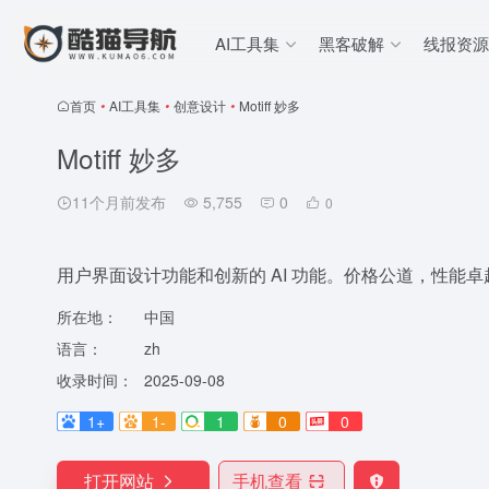
AI工具集
黑客破解
线报资源
首页
•
AI工具集
•
创意设计
•
Motiff 妙多
Motiff 妙多
11个月前发布
5,755
0
0
用户界面设计功能和创新的 AI 功能。价格公道，性能卓
所在地：
中国
语言：
zh
收录时间：
2025-09-08
1+
1-
1
0
0
打开网站
手机查看