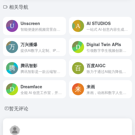
相关导航
Unscreen
AI STUDIOS
智能便捷的视频背景自动移除平台
一站式 AI 创意内容生成与协作平台
万兴播爆
Digital Twin APIs
提供AI数字人定制、IP人设定位、声像复刻、话题推荐、文案生成、智能混剪的一站式IP营销解决方案。
引领数字孪生视频创新的前沿平台
腾讯智影
百度AIGC
腾讯智影是一款云端智能视频创作工具，集素材搜集、视频剪辑、渲染导出和发布于一体的免费在线剪辑平台。强大的AI智能工具，支持文本配音、数字人播报、自动字幕识别、文章转视频、去水印、视频解说、横转竖等功能，拥有丰富的素材库，极大提升创作效率，帮助用户更好地进行视频化的表达。
致力于通过AI能力降低内容生成门槛，提升创作效率，一站式聚合百度AIGC能力，引领跨时代的内容生产方式。
Dreamface
来画
全能 AI 创意工作室，开启无限可能
来画，动画和数字人生成平台！
暂无评论