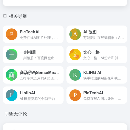
相关导航
PicTechAI
AI 改图
免费在线Al图片处理，图片翻译、智能抠图、AI背景处理等。
万能图片在线编辑器；AI,EPS,PSD,SVG全格式支持。
一刻相册
文心一格
一刻相册：百度网盘出品，无限空间云相册
文心一格，AI艺术和创意辅助平台，依托飞桨、文心大模型的技术创新推出的“AI作画”产品，可轻松驾驭多种风格，人人皆可“一语成画”
商汤秒画SenseMirage
KLING AI
会打字就会用的AI绘画神器，完美支持中文提示词，支持摄影、可爱、精致、赛博朋克、电影等超多风格，人人都可以是插画师！
快手推出的Al图像和视频创作平台
LiblibAI
PicTechAI
AI 模型资源的创新平台
免费在线Al图片处理，图片翻译、智能抠图、AI背景处理等。
暂无评论