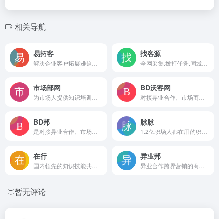
相关导航
易拓客
找客源
解决企业客户拓展难题的数字化营销平台
全网采集,拨打任务,同城客源,自有客源,分享有奖,我的收益；真正实现让您的客户源源不断
市场部网
BD沃客网
为市场人提供知识培训、异业合作、营销资源对接等专业服务。
对接异业合作、市场商务合作、人脉拓展、资源置换等BD合作的商务合作平台
BD邦
脉脉
是对接异业合作、市场商务合作、资源置换、地推网推等BD合作的商务合作平台
1.2亿职场人都在用的职场社区和求职平台，基于“实名/职业认证”和“人脉网络引擎”帮助职场人拓展人脉、交流合作、求职招聘，收获更多机遇。
在行
异业邦
国内领先的知识技能共享平台。
异业合作跨界营销的商务对接平台。帮助企业用营销资源置换方式，实现高效市场合作。找渠道、找流量、找代理、换资源，实现销售变现。
暂无评论