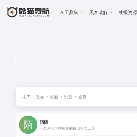
AI工具集
黑客破解
线报资源
im
共 1 篇网址
排序
发布
更新
浏览
点赞
陌陌
一款基于地理位置的移动社交工具