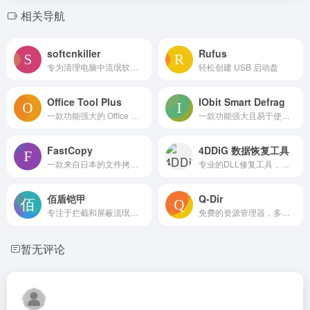
相关导航
softcnkiller
Rufus
专为清理电脑中流氓软件设计的工具
轻松创建 USB 启动盘
Office Tool Plus
IObit Smart Defrag
一款功能强大的 Office 部署管理工具，它基于 Office 部署工具 (ODT) 打造，能够帮助用户轻松部署 Office，包括下载、安装、激活和管理等一系列功能
一款功能强大且易于使用的磁盘碎片整理工具，旨在通过重新排列硬盘上的文件来提高计算机性能
FastCopy
4DDiG 数据恢复工具
一款来自日本的文件拷贝工具
专业的DLL修复工具，旨在解决Windows系统上由于DLL文件损坏、丢失或版本不匹配引起的错误
佰盾铠甲
Q-Dir
专注于拦截和屏蔽流氓软件、捆绑软件及弹窗广告的电脑安全防护软件
免费的资源管理器，多窗口文件管理器
暂无评论