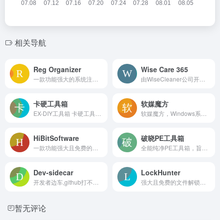
相关导航
Reg Organizer
Wise Care 365
一款功能强大的系统注册表和配置文件管理工具，广泛用于查看、编辑和清理Windows系统的注册表
由WiseCleaner公司开发的多功能系统优化和清理工具，适用于Windows操作系统
卡硬工具箱
软媒魔方
EX-DIY工具箱 卡硬工具箱（原：卡吧工具箱）-装机必备软件。与JS谈笑风生。魔方。鲁大师。系统优化。卡巴工具箱。图吧工具箱。显卡吧。图拉丁。电脑。配置。笔记本。卡吧硬件工具箱。卡硬工具箱。卡硬网工具箱。卡硬大法好
软媒魔方，Windows系统增强辅助工具，智能+专业双操控模式，系统故障一键式解决方案，真正实现一键优化、一键清理、一键软件升级。软媒时间，日程提醒、农历天气，so easy！软媒时间，系统美化轻松搞定，桌面好炫酷！简单、好用、好玩，装机必备，从软媒魔方开始。更有网速限速、U盘启动、DNS助手、壁纸美化等功能等你发现。
HiBitSoftware
破晓PE工具箱
一款功能强大且免费的软件卸载工具，适用于Windows操作系统
全能纯净PE工具箱，旨在为一线电脑装机人员和普通用户提供高效、安全的系统安装与维护解决方案
Dev-sidecar
LockHunter
开发者边车,github打不开,github加速,git clone加速,git release下载加速,stackoverflow加速 sbrdh.com
强大且免费的文件解锁工具
暂无评论