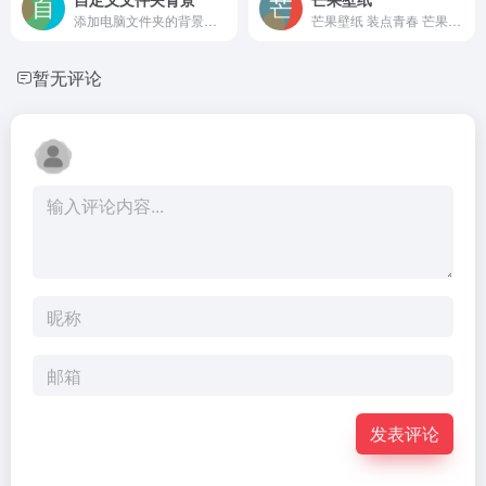
添加电脑文件夹的背景图片，可以使用这款免费的小工具
芒果壁纸 装点青春 芒果壁纸下载 芒果TV 湖南卫视 独家美图 随心更换 中国官箴 第二季 小巷人家 再见爱人4 花儿与少年第六季 下一战歌手 你好星期六 锦绣安宁 中餐厅第八季 披荆斩棘第四季 密室大逃脱第六季 唯美 自然 漫画 油画 动物 拾忆长安明月几时有 都市喵奇谭 动物王国 星武神诀 动漫
暂无评论
发表评论