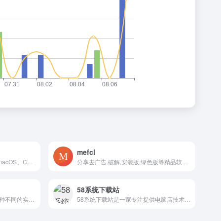
mefcl
免费下载Windows、Linux、macOS、Chromium OS等各类型原版系统的网站！
分享去广告,破解,安装版,绿色版等精品软件资源
58系统下载站
系统优化工具，集成了四十多种不同的实用程序
58系统下载站是一家专注提供电脑店技术员使用的系统服务平台,本站提供Ghostxp系统,win7系统,win8系统,win10系统,U盘启动pe系统,我们提供：旗舰版,装机版,专业版,纯净版,常用软件等,本站系统全部免费激活