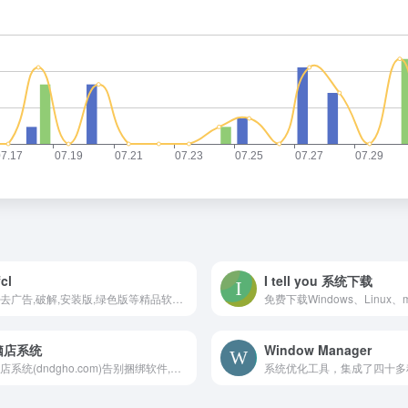
cl
I tell you 系统下载
分享去广告,破解,安装版,绿色版等精品软件资源
脑店系统
Window Manager
电脑店系统(dndgho.com)告别捆绑软件,告别弹窗! 系统绝无任何捆绑.完美解决兼容,驱动,打印机共享 开机5秒.主页空白.专业更专注。