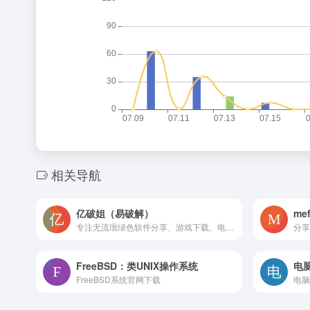
相关导航
亿破姐（易破解）
mef
专注无流氓绿色软件分享、游戏下载、电脑技术、经验教程为一体的站点 ypojie.com
FreeBSD：类UNIX操作系统
电
FreeBSD系统官网下载