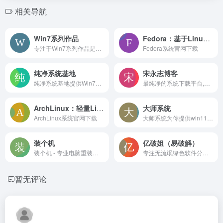
相关导航
Win7系列作品
Fedora：基于Linux的操作系统
专注于Win7系列作品是吻妻出品(newxitong.com),一直专注于win7,致力于分享最新最好用的Windows7纯净旗舰版系统下载,而吻妻是一位有态度,有原则的不随波逐流的系统爱好者。
Fedora系统官网下载
纯净系统基地
宋永志博客
纯净系统基地提供Win7纯净版下载,Win10纯净版下载,Win11纯净版下载,包括Win7旗舰版,Win10专业版,Win11专业版等电脑系统下载,爱纯净系统就在纯净系统基地下载更纯净,稳定,快速的系统！
最纯净的系统下载平台,提供XP、Win7、Win10、Win11纯净版系统下载..
ArchLinux：轻量Linux系统
大师系统
ArchLinux系统官网下载
大师系统为你提供win11官网操作系统下载和windows7，windows10iso镜像下载，雨林木风,深度技术,电脑公司,萝卜家园,番茄花园专业系统，安装教程，激活工具和秘钥。
装个机
亿破姐（易破解）
装个机 - 专业电脑重装系统指南教程网站，提供Windows/Mac重装系统教程、一键重装系统工具、U盘启动盘制作方法、PE工具、系统激活工具，助您轻松完成电脑系统安装
专注无流氓绿色软件分享、游戏下载、电脑技术、经验教程为一体的站点 ypojie.com
暂无评论