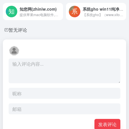
知您网(zhiniw.com)
系统gho win11纯净系统
提供苹果mac电脑软件,游戏下载
【系统gho】（www.xitonggho.com）致力于打造更好的纯净系统下载平台,xp纯净系统,win7纯净系统,win10纯净系统,win10最新系统,系统重装,ISO原版系统,msdn我告诉你。
暂无评论
发表评论