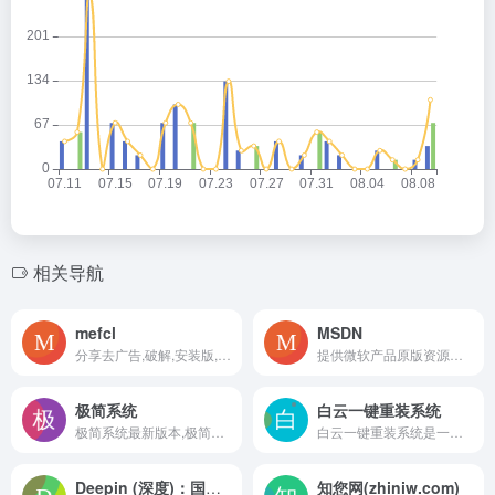
相关导航
mefcl
MSDN
分享去广告,破解,安装版,绿色版等精品软件资源
提供微软产品原版资源的网站
极简系统
白云一键重装系统
极简系统最新版本,极简系统提供XP、Win7、win10、纯净版、办公版系统下载,免激活,每月更新,一键安装，下载windows系统，爱上极简系统
白云一键重装系统是一款傻瓜式的系统重装工具，支持在线一键重装系统xp/win7/win8/win10系统，简单快速重装电脑系统，人人都能学会系统重装，白云一键系统重装软件轻松解决电脑怎么重装系统的困扰！白云最好用一键系统重装软件让人人都能给台式机/笔记本电脑重装系统的软件!
Deepin (深度)：国产linux操作系统
知您网(zhiniw.com)