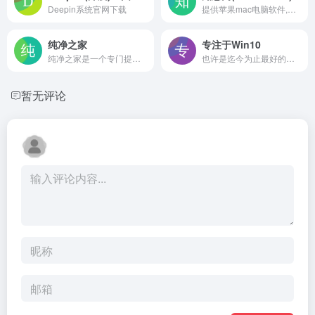
Deepin系统官网下载
提供苹果mac电脑软件,游戏下载
纯净之家
专注于Win10
纯净之家是一个专门提供纯净版Windows系统下载站，免费提供最新的win7纯净版、win10纯净版、win11纯净版系统下载，本站也提供了系统之家、雨林木风、风林火山等公司开发的纯净版操作系统下载，让电脑告别捆绑。
也许是迄今为止最好的Windows——Windows10,现已推出吻妻优化作品,一如既往的品质更稳定更好用的win10纯净版系统欢迎你下载体验。
暂无评论