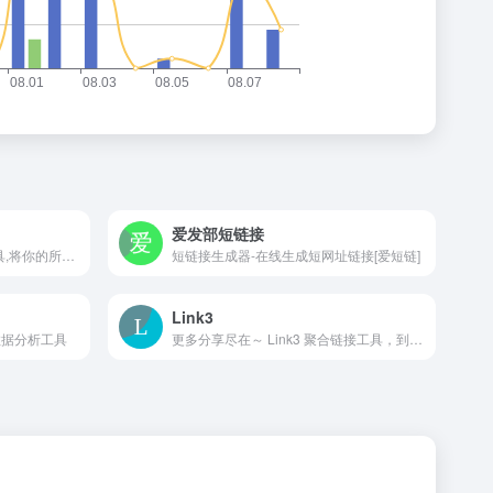
爱发部短链接
VLink是一个链接聚合分享工具,将你的所有社交媒体主页、网站、视频、电商、文章、音乐等信息聚合到一个链接中,轻松分享你的全部。VLink,你需要分享的唯一链接,立刻让世界发现多面的你。
短链接生成器-在线生成短网址链接[爱短链]
Link3
数据分析工具
更多分享尽在～ Link3 聚合链接工具，到一个永久链接、二维码、个人网页