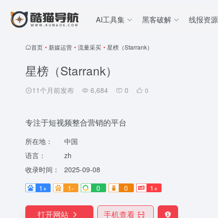
AI工具集
黑客破解
线报资源
首页
•
新媒运营
•
流量采买
•
星榜（Starrank）
星榜（Starrank）
11个月前发布
6,684
0
0
专注于短视频整合营销的平台
所在地：
中国
语言：
zh
收录时间：
2025-09-08
1+
1-
0
0
1+
打开网站
手机查看