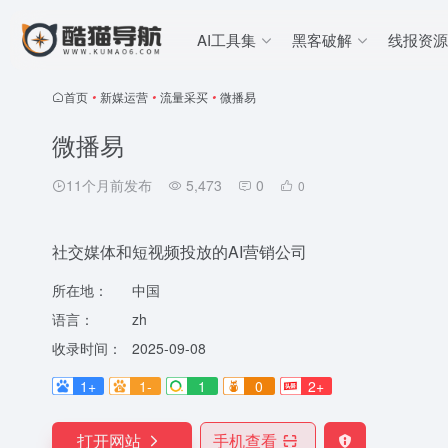
AI工具集
黑客破解
线报资源
首页
•
新媒运营
•
流量采买
•
微播易
微播易
11个月前发布
5,473
0
0
社交媒体和短视频投放的AI营销公司
所在地：
中国
语言：
zh
收录时间：
2025-09-08
1+
1-
1
0
2+
打开网站
手机查看