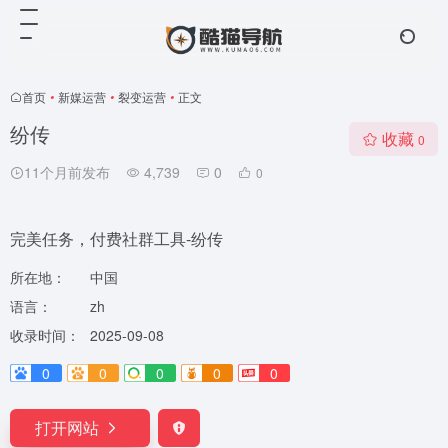
首页
•
新媒运营
•
裂变运营
•
正文
纷传
收藏
0
11个月前发布
4,739
0
0
完美任务，付费社群工具-纷传
所在地：
中国
语言：
zh
收录时间：
2025-09-08
0
0
0
0
0
打开网站