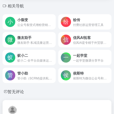
相关导航
小裂变
纷传
公众号裂变式增粉营销方案
付费社群运营管理工具
微友助手
信风AI拓客
微友助手-私域流量运营管家|管理工具
信风AI是专精于外贸获客的AI智能体，为您实时搜索全球100+外贸数据渠道
蚁小二
一起学堂
蚁小二-全平台自媒体运营工具,支持各大自媒体平台多账号图文、短视频一键分发管理,团队管理,各平台数据分析,一站式自媒体运营工具,让新媒体运营更简单高效.
一起学堂微课分享平台
管小助
侯斯特
管小助（SCRM)提供私域流量运营方案、私域流量管理工具，自动化私域流量管理工具,为商家提供裂变引流、渠道活码、批量加好友、自动拉群等特色功能。大大提升客户运营拉新效率，让来访的客户更有温度。
侯斯特为微信公众号和小程序提供微信CRM、粉丝数据管理、客户管理、自动化营销以及公众号数据分析等功能，利用微信CRM和个性化精准营销推动业务的增长。
暂无评论