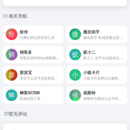
相关导航
纷传
微友助手
付费社群运营管理工具
微友助手-私域流量运营管家|管理工具
销客多
蚁小二
销客多是HiShop海商旗下一款帮助商家快速开店、拉新拓客及成交转化的分销系统，包含微信分销，小程序商城，分销小程序，微信开店解决方案等，内置几十款营销工具，让商家开店容易，卖货更容易，是数万商家共同的选择。
蚁小二-全平台自媒体运营工具,支持各大自媒体平台多账号图文、短视频一键分发管理,团队管理,各平台数据分析,一站式自媒体运营工具,让新媒体运营更简单高效.
群发宝
小狐卡片
专注于公众号消息群发的工具
小狐卡片是摩尔企服推出的一款在线私信图文分享卡片制作工具
蝉客SCRM
侯斯特
私域运营工具
侯斯特为微信公众号和小程序提供微信CRM、粉丝数据管理、客户管理、自动化营销以及公众号数据分析等功能，利用微信CRM和个性化精准营销推动业务的增长。
暂无评论