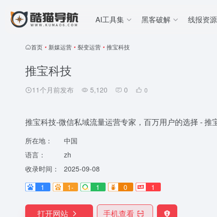
AI工具集
黑客破解
线报资源
首页
•
新媒运营
•
裂变运营
•
推宝科技
推宝科技
11个月前发布
5,120
0
0
推宝科技-微信私域流量运营专家，百万用户的选择 - 推
所在地：
中国
语言：
zh
收录时间：
2025-09-08
1
1-
1
0
1
打开网站
手机查看