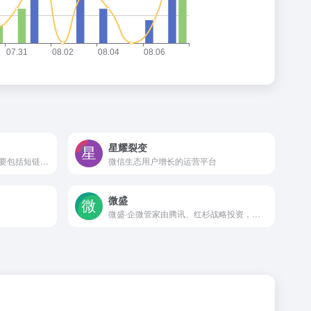
星耀裂变
虾果是一款综合营销工具，主要包括短链,活码系统,微信外链,小程序转链接,抖音私信卡片等功能
微信生态用户增长的运营平台
微盛
微盛·企微管家由腾讯、红杉战略投资，致力于为企业提供一站式企业微信客户运营解决方案，目前产品已上架至企业微信应用市场和腾讯云官网，并在2020年荣膺“企业微信年度优秀合作伙伴”，腾讯云产品类“年度卓越合作伙伴”以及腾讯云启的年度创新奖。