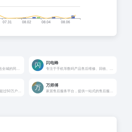
闪电蜂
提供3分钟上门平均37分钟送达全城的同城快递及跑腿服务
专注于手机等数码产品售后维修、回收、延保等全线服务
万师傅
家庭生活消费平台，已成功为超过50万户家庭提供装修、珠宝・婚庆、育儿等方面的服务。
家居售后服务平台，提供一站式的售后服务解决方案。