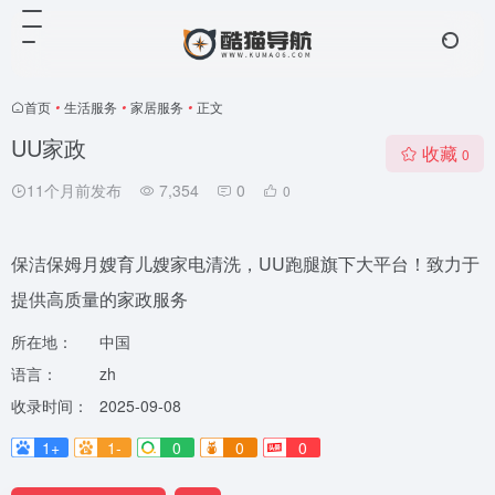
首页
•
生活服务
•
家居服务
•
正文
UU家政
收藏
0
11个月前发布
7,354
0
0
保洁保姆月嫂育儿嫂家电清洗，UU跑腿旗下大平台！致力于
提供高质量的家政服务
所在地：
中国
语言：
zh
收录时间：
2025-09-08
1+
1-
0
0
0