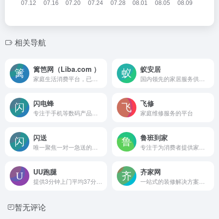
相关导航
篱笆网（Liba.com ）
蚁安居
家庭生活消费平台，已成功为超过50万户家庭提供装修、珠宝・婚庆、育儿等方面的服务。
国内领先的家居服务供应链解决方案运营商
闪电蜂
飞修
专注于手机等数码产品售后维修、回收、延保等全线服务
家庭维修服务的平台
闪送
鲁班到家
唯一聚焦一对一急送的平台。一对一的服务模式，明确闪送员从取件到送达全程一次只服务一个客户，服务时效更快、确定性更高、安全性更好。
专注于为消费者提供家具、卫浴、灯具、厨电、晾衣架、吊灯、马桶、浴霸、智能家居等多种产品的配送、安装和维修服务
UU跑腿
齐家网
提供3分钟上门平均37分钟送达全城的同城快递及跑腿服务
一站式的装修解决方案和相关服务。
暂无评论