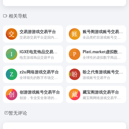
相关导航
交易游游戏交易平台
账号阁游戏账号交易平台
交易游交易平台是国内正规、专业、安全的游戏账号交易平台，为广大用户提供网络游戏账号交易、手游账号交易、账号鉴定、账号估价、担保中介、账号回收、账号追回等服务,签署正规法律合同，提供完善的找回包赔等售后服务，保障用户权益，买号卖号就上交易游。
全品类栏目游戏账号交易平台最快速最便捷最安全的交易平台zhanghaoge
IGXE电竞饰品交易平台
Plati.market虚拟数字商品交易平台
电竞游戏饰品交易平台
全球性的虚拟数字商品交易平台，主要专注于销售游戏激活码、软件密钥、会员账户、电子书等数字产品
z2u网络游戏交易平台
盼之代售游戏账号交易平台
全球领先的数字市场交易平台，专注于游戏相关服务和产品交易，为全球游戏玩家提供了丰富多样的交易选择
游戏账号交易平台
创游游戏账号交易平台
藏宝阁游戏交易平台
创游，专业安全靠谱的游戏账号交易平台，找回包赔，永久担保。涵盖了王者荣耀，和平精英，英雄联盟lol，穿越火线cf，地下城dnf，幻唐志等游戏的游戏账号交易，守护了成千上万的游戏账号交易安全，为广大游戏爱好者提供了高效便捷的游戏账号交易服务。
藏宝阁网络游戏交易平台，为玩家提供梦幻西游,梦幻手游,阴阳师,大话西游,大话手游,逆水寒,率土之滨,荒野行动等游戏虚拟物品交易,手游交易,账号交易,游戏币交易,装备交易等服务。买号卖号选装备，上藏宝阁
暂无评论