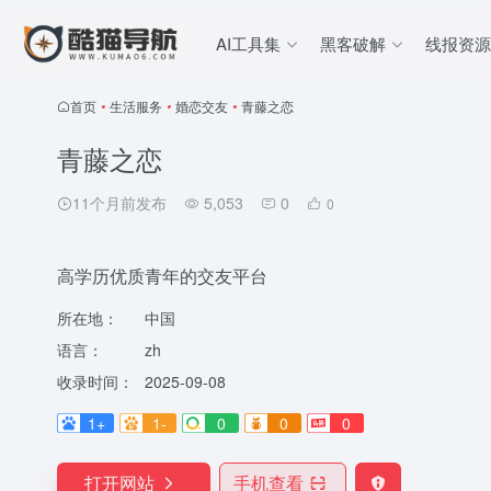
AI工具集
黑客破解
线报资源
首页
•
生活服务
•
婚恋交友
•
青藤之恋
青藤之恋
11个月前发布
5,053
0
0
高学历优质青年的交友平台
所在地：
中国
语言：
zh
收录时间：
2025-09-08
1+
1-
0
0
0
打开网站
手机查看