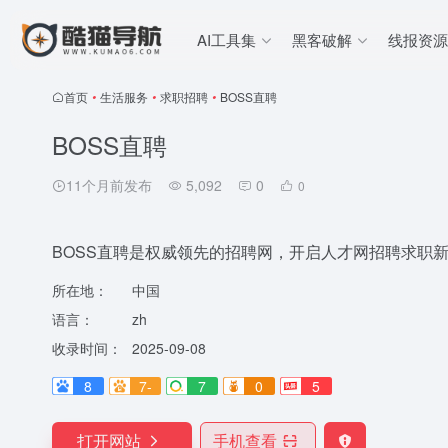
AI工具集
黑客破解
线报资源
首页
•
生活服务
•
求职招聘
•
BOSS直聘
BOSS直聘
11个月前发布
5,092
0
0
BOSS直聘是权威领先的招聘网，开启人才网招聘求职新
所在地：
中国
语言：
zh
收录时间：
2025-09-08
8
7-
7
0
5
打开网站
手机查看