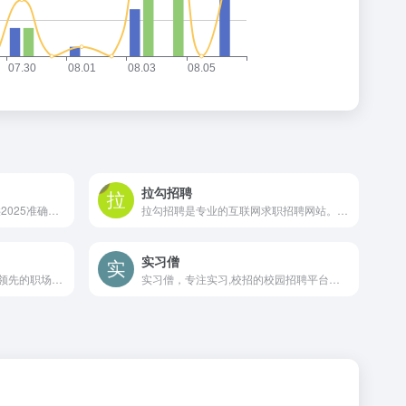
拉勾招聘
前程无忧人才网面向全国,提供2025准确的招聘网站信息,为企业和求职者提供人才招聘、求职、找工作、培训等在内的全方位的人力资源服务,更多求职找工作信息尽在前程无忧!
拉勾招聘是专业的互联网求职招聘网站。致力于提供真实可靠的互联网岗位求职招聘找工作信息，拥有海量的互联网人才储备，互联网行业找工作就上拉勾招聘，值得信赖的求职招聘网站。
实习僧
领英（LinkedIn）是一个全球领先的职场社交平台
实习僧，专注实习,校招的校园招聘平台。为大学生提供国内外行业巨头在内的40万+企业实习、校园招聘岗位信息。助力大学生职业发展，帮助企业有效招聘，找实习校招就上实习僧。