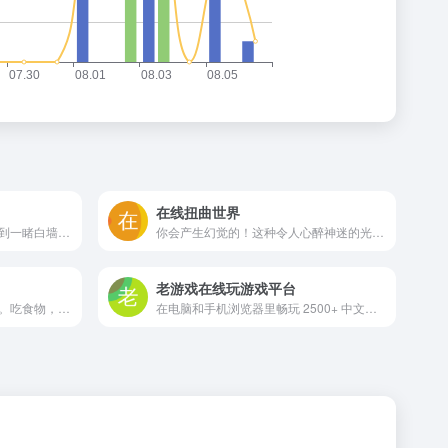
在线扭曲世界
你是否在心情遇到不顺时，看到一睹白墙你有没有想过拿一把大铁锤将他砸个稀烂？
你会产生幻觉的！这种令人心醉神迷的光学错觉会扭曲和扭曲你的视觉。没有药物的幻觉！
老游戏在线玩游戏平台
免费在线玩经典的贪吃蛇游戏。吃食物，但不要撞到墙壁或自己的尾巴！
在电脑和手机浏览器里畅玩 2500+ 中文老游戏老游戏在线玩，支持触屏、键盘、存档！包括 FC, SFC, N64, GB, GBC, GBA, NDS 等多种游戏机平台。zaixianwan.app