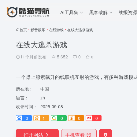
AI工具集
黑客破解
线报资源
首页
•
影音娱乐
•
在线游戏
•
在线大逃杀游戏
在线大逃杀游戏
11个月前发布
5,652
0
0
一个肾上腺素飙升的线联机互射的游戏，有多种游戏模
所在地：
中国
语言：
zh
收录时间：
2025-09-08
0
1-
0
0
0
打开网站
手机查看