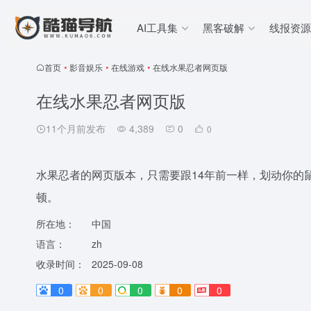
AI工具集
黑客破解
线报资源
首页
•
影音娱乐
•
在线游戏
•
在线水果忍者网页版
在线水果忍者网页版
11个月前发布
4,389
0
0
水果忍者的网页版本，只需要跟14年前一样，划动你的鼠
顿。
所在地：
中国
语言：
zh
收录时间：
2025-09-08
0
0
0
0
0