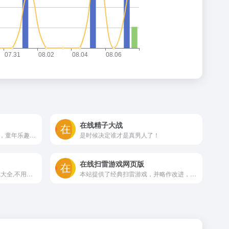
在线精子大战
经典小游戏俄罗斯方块网页版，童年乐趣走起来
是时候决定谁才是真男人了！
在线扫雷游戏网页版
易起游休闲小游戏,网页小游戏大全,不用下载点击就玩的小游戏 - www.17yoo.cn
本站提供了经典扫雷游戏，并略作改进，在电脑或手机上打开网页就可以玩，无需下载安装。增加了满屏级别，自适应屏幕大小。成绩榜实时显示大家的在线扫雷成绩。