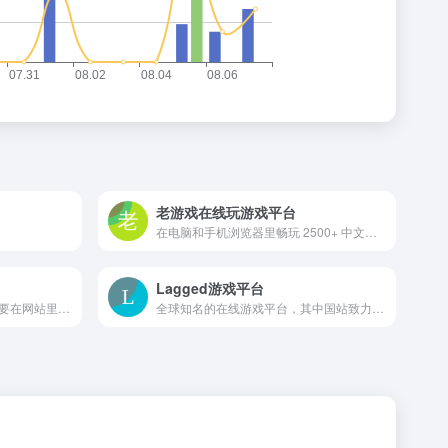
老游戏在线玩游戏平台
在电脑和手机浏览器里畅玩 2500+ 中文老游戏老游戏在线玩，支持触屏、键盘、存档！包括 FC, SFC, N64, GB, GBC, GBA, NDS 等多种游戏机平台。zaixianwan.app
Lagged游戏平台
一个烧脑小游戏网站，让你需要在网站里找到线索才能进入下一关
全球知名的在线游戏平台，其中国站致力于为国内玩家提供丰富、轻量级的网页游戏体验